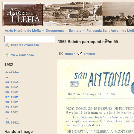
Arxiu Històric de Llefià
Documents
Entitats
Parròquia Sant Antoni de Llef
1962 Boletin parroquial nÃºm 55
Recerca Avançada
primer
anterior
View Slideshow
1962
1. 1962...
...
34. 1962...
35. 1962...
36. 1962...
37. 1962...
38. 1962...
39. 1962...
40. 1962...
...
45. 1962...
Random Image