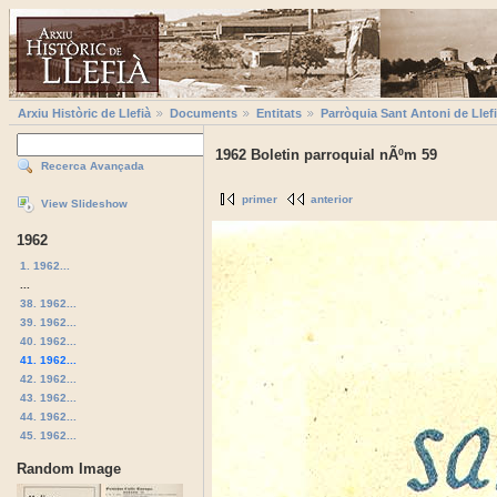
Arxiu Històric de Llefià
Documents
Entitats
Parròquia Sant Antoni de Llef
1962 Boletin parroquial nÃºm 59
Recerca Avançada
primer
anterior
View Slideshow
1962
1. 1962...
...
38. 1962...
39. 1962...
40. 1962...
41. 1962...
42. 1962...
43. 1962...
44. 1962...
45. 1962...
Random Image