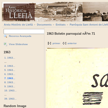
Arxiu Històric de Llefià
Documents
Entitats
Parròquia Sant Antoni de Llef
1963 Boletin parroquial nÃºm 71
Recerca Avançada
primer
anterior
View Slideshow
1963
1. 1963...
...
4. 1963...
5. 1963...
6. 1963...
7. 1963...
8. 1963...
9. 1963...
10. 1963...
...
39. 1963...
Random Image