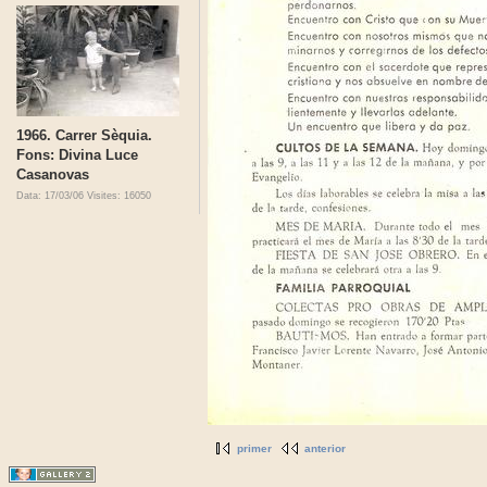
1966. Carrer Sèquia.
Fons: Divina Luce
Casanovas
Data: 17/03/06
Visites: 16050
primer
anterior