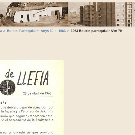
ià
Butlletí Parroquial
Anys 60
1963
1963 Boletin parroquial nÃºm 79