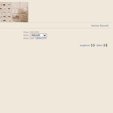
Iniciar Sessió
Data: 03/12/05
Mida:
Mida total:
1269x1737
següent
últim