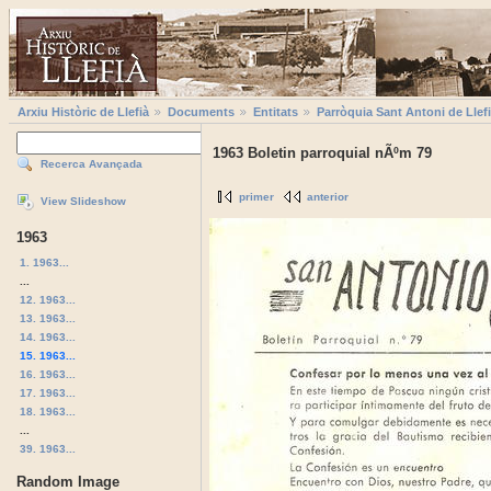
Arxiu Històric de Llefià
Documents
Entitats
Parròquia Sant Antoni de Llef
1963 Boletin parroquial nÃºm 79
Recerca Avançada
primer
anterior
View Slideshow
1963
1. 1963...
...
12. 1963...
13. 1963...
14. 1963...
15. 1963...
16. 1963...
17. 1963...
18. 1963...
...
39. 1963...
Random Image