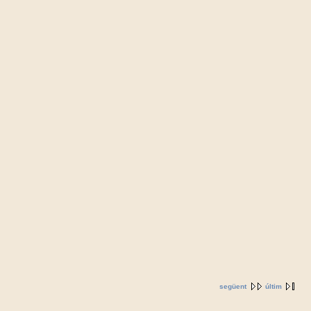
següent
últim