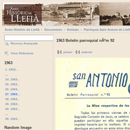
Arxiu Històric de Llefià
Documents
Entitats
Parròquia Sant Antoni de Llef
1963 Boletin parroquial nÃºm 92
Recerca Avançada
primer
anterior
View Slideshow
1963
1. 1963...
...
24. 1963...
25. 1963...
26. 1963...
27. 1963...
28. 1963...
29. 1963...
30. 1963...
...
39. 1963...
Random Image