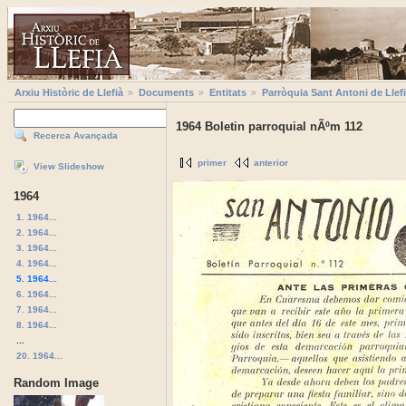
Arxiu Històric de Llefià
Documents
Entitats
Parròquia Sant Antoni de Llef
1964 Boletin parroquial nÃºm 112
Recerca Avançada
primer
anterior
View Slideshow
1964
1. 1964...
2. 1964...
3. 1964...
4. 1964...
5. 1964...
6. 1964...
7. 1964...
8. 1964...
...
20. 1964...
Random Image