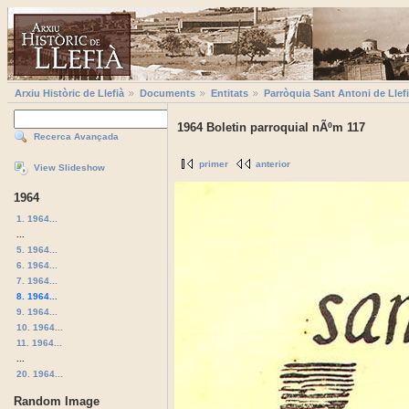
Arxiu Històric de Llefià
Documents
Entitats
Parròquia Sant Antoni de Llef
1964 Boletin parroquial nÃºm 117
Recerca Avançada
primer
anterior
View Slideshow
1964
1. 1964...
...
5. 1964...
6. 1964...
7. 1964...
8. 1964...
9. 1964...
10. 1964...
11. 1964...
...
20. 1964...
Random Image