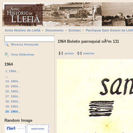
Arxiu Històric de Llefià
Documents
Entitats
Parròquia Sant Antoni de Llef
1964 Boletin parroquial nÃºm 131
Recerca Avançada
primer
anterior
View Slideshow
1964
1. 1964...
...
14. 1964...
15. 1964...
16. 1964...
17. 1964...
18. 1964...
19. 1964...
20. 1964...
Random Image