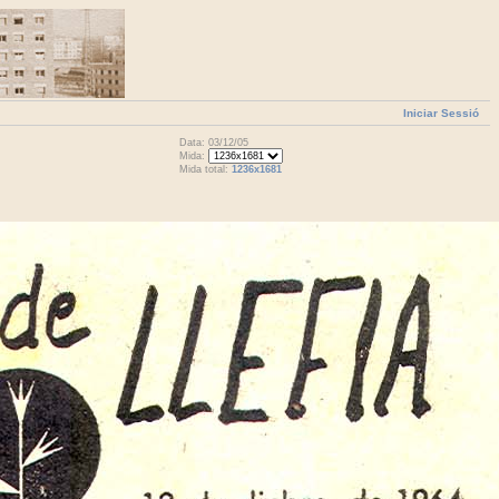
Iniciar Sessió
Data: 03/12/05
Mida:
Mida total:
1236x1681