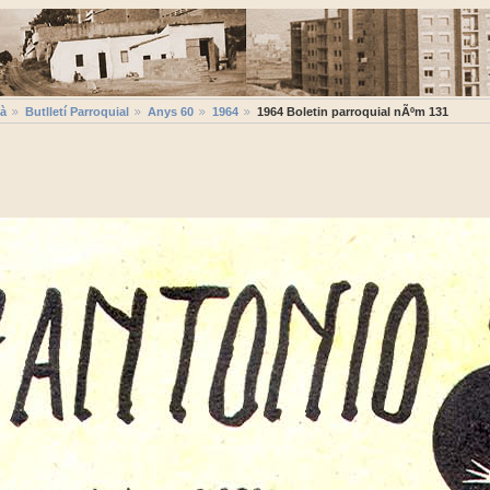
ià
Butlletí Parroquial
Anys 60
1964
1964 Boletin parroquial nÃºm 131