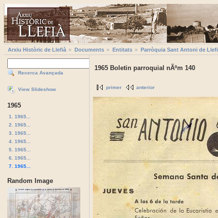
Arxiu Històric de Llefià
Documents
Entitats
Parròquia Sant Antoni de Llef
1965 Boletin parroquial nÃºm 140
Recerca Avançada
primer
anterior
View Slideshow
1965
1. 1965...
2. 1965...
3. 1965...
4. 1965...
5. 1965...
6. 1965...
7. 1965...
Random Image