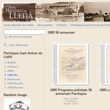
Arxiu Històric de Llefià
Documents
Entitats
Parròquia Sant Antoni de Llef
1985 50 aniversari
Recerca Avançada
View Slideshow
Parròquia Sant Antoni de
Llefià
1. Butlletí...
2. Informes...
3. 1966...
4. 1985 50...
5. Dispensari ...
6. 1935 Record...
7. 1935 Record...
1985 Programa activitats 50
1985 c
aniversari Parròquia
Random Image
Data: 18/08/05
4 elements
Visites: 23710