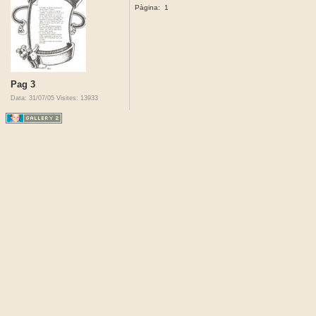
Pàgina:
1
Pag 3
Data: 31/07/05
Visites: 13933