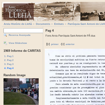
Arxiu Històric de Llefià
Documents
Entitats
Parròquia Sant Antoni de Llef
Pag 4
Recerca Avançada
Fons Arxiu Parròquia Sant Antoni de PÃ dua
View Slideshow
primer
anterior
1969 Informe de CARITAS
1. Pag 1
2. Pag 2
3. Pag 3
4. Pag 4
Random Image