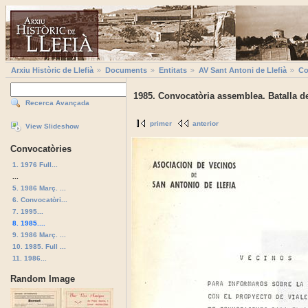
Arxiu Històric de Llefià
Documents
Entitats
AV Sant Antoni de Llefià
Co
1985. Convocatòria assemblea. Batalla de
Recerca Avançada
primer
anterior
View Slideshow
Convocatòries
1. 1976 Full...
...
5. 1986 Març. ...
6. Convocatòri...
7. 1995...
8. 1985....
9. 1986 Març. ...
10. 1985. Full ...
11. 1986...
Random Image