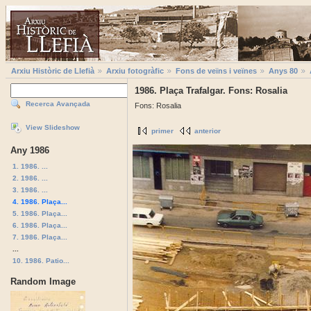
Arxiu Històric de Llefià
Arxiu fotogràfic
Fons de veïns i veïnes
Anys 80
1986. Plaça Trafalgar. Fons: Rosalia
Recerca Avançada
Fons: Rosalia
View Slideshow
primer
anterior
Any 1986
1. 1986. ...
2. 1986. ...
3. 1986. ...
4. 1986. Plaça...
5. 1986. Plaça...
6. 1986. Plaça...
7. 1986. Plaça...
...
10. 1986. Patio...
Random Image