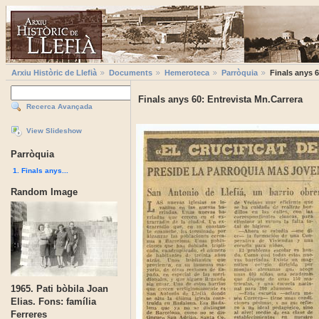
Arxiu Històric de Llefià
Documents
Hemeroteca
Parròquia
Finals anys 6
Finals anys 60: Entrevista Mn.Carrera
Recerca Avançada
View Slideshow
Parròquia
1. Finals anys...
Random Image
1965. Pati bòbila Joan
Elias. Fons: família
Ferreres