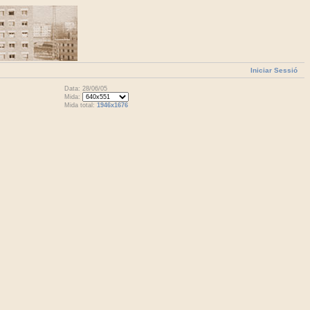
Iniciar Sessió
Data: 28/06/05
Mida:
Mida total:
1946x1676