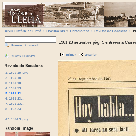
Arxiu Històric de Llefià
Documents
Hemeroteca
Revista de Badalona
19
1961 23 setembre pàg. 5 entrevista Carre
Recerca Avançada
primer
anterior
View Slideshow
Revista de Badalona
1. 1960 18 juny
2. 1960 18...
3. 1960 18...
4. 1961 23...
5. 1961 23...
6. 1961 23...
7. 1962 23...
8. 1962 23...
...
47. 1994 3 juny
Random Image