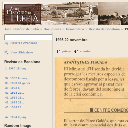
Arxiu Històric de Llefià
Documents
Hemeroteca
Revista de Badalona
19
1993 22 novembre
Recerca Avançada
primer
anterior
View Slideshow
Revista de Badalona
1. 1960 18 juny
...
37. 1992 6 març
38. 1993 31 gener
39. 1993 6...
40. 1993 22...
41. 1994 28...
42. 1994 28...
43. 1994 28...
...
47. 1994 3 juny
Random Image