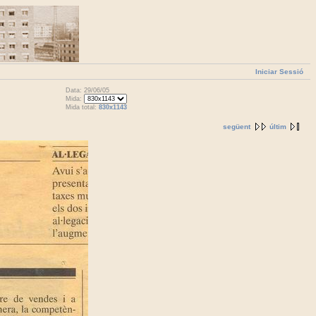
Iniciar Sessió
Data: 29/06/05
Mida:
Mida total:
830x1143
següent
últim