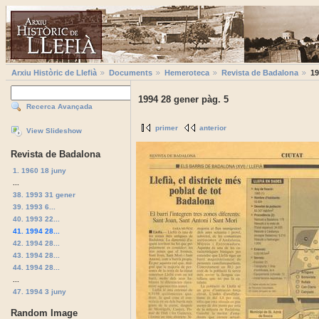
Arxiu Històric de Llefià
Documents
Hemeroteca
Revista de Badalona
19
1994 28 gener pàg. 5
Recerca Avançada
primer
anterior
View Slideshow
Revista de Badalona
1. 1960 18 juny
...
38. 1993 31 gener
39. 1993 6...
40. 1993 22...
41. 1994 28...
42. 1994 28...
43. 1994 28...
44. 1994 28...
...
47. 1994 3 juny
Random Image