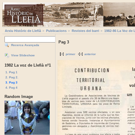
Arxiu Històric de Llefià
Publicacions
Revistes del barri
1982-86 La Voz de L
Pag 3
Recerca Avançada
primer
anterior
View Slideshow
1982 La voz de Llefià nº1
1. Pag 1
2. Pag 2.
3. Pag 3
4. Pag 4
Random Image