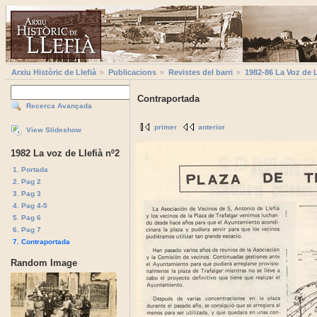
Arxiu Històric de Llefià
Publicacions
Revistes del barri
1982-86 La Voz de L
Contraportada
Recerca Avançada
primer
anterior
View Slideshow
1982 La voz de Llefià nº2
1. Portada
2. Pag 2
3. Pag 3
4. Pag 4-5
5. Pag 6
6. Pag 7
7. Contraportada
Random Image