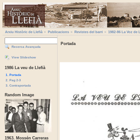
Arxiu Històric de Llefià
Publicacions
Revistes del barri
1982-86 La Voz de L
Portada
Recerca Avançada
View Slideshow
1986 La veu de Llefià
1. Portada
2. Pag 2-3
3. Contraportada
Random Image
1963. Mossén Carreras