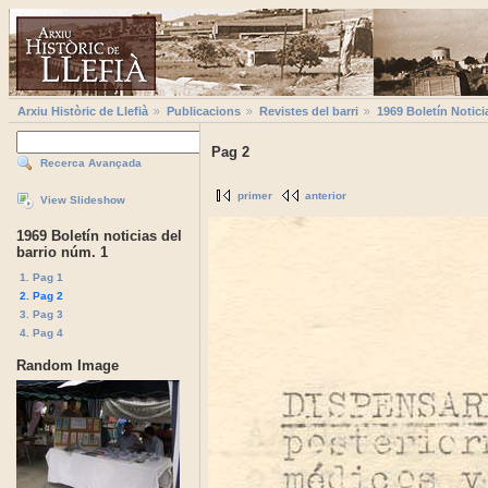
Arxiu Històric de Llefià
Publicacions
Revistes del barri
1969 Boletí­n Notici
Pag 2
Recerca Avançada
primer
anterior
View Slideshow
1969 Boletín noticias del
barrio núm. 1
1. Pag 1
2. Pag 2
3. Pag 3
4. Pag 4
Random Image