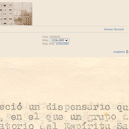
Iniciar Sessió
Data: 05/08/05
Mida:
Mida total:
1216x1663
següent