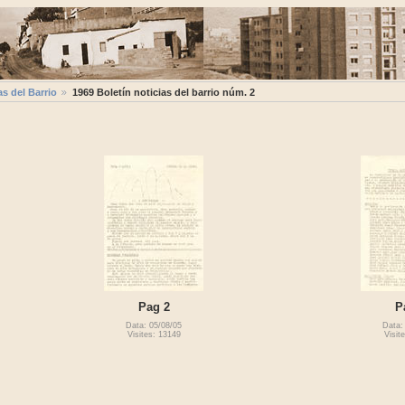
as del Barrio
1969 Boletí­n noticias del barrio núm. 2
Pag 2
P
Data: 05/08/05
Data:
Visites: 13149
Visit