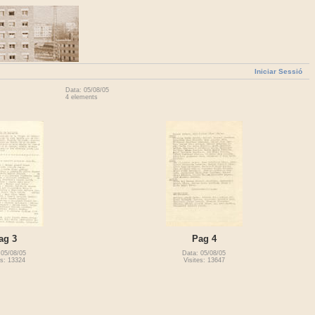
Iniciar Sessió
Data: 05/08/05
4 elements
ag 3
Pag 4
 05/08/05
Data: 05/08/05
es: 13324
Visites: 13647