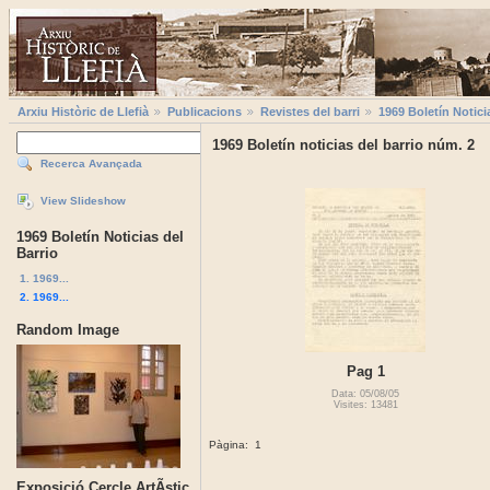
Arxiu Històric de Llefià
Publicacions
Revistes del barri
1969 Boletí­n Notici
1969 Boletí­n noticias del barrio núm. 2
Recerca Avançada
View Slideshow
1969 Boletí­n Noticias del
Barrio
1. 1969...
2. 1969...
Random Image
Pag 1
Data: 05/08/05
Visites: 13481
Pàgina:
1
Exposició Cercle ArtÃ­stic