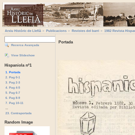
Arxiu Històric de Llefià
Publicacions
Revistes del barri
1982 Revista Hispa
Portada
Recerca Avançada
View Slideshow
Hispaniola nº1
1. Portada
2. Pag 0-1
3. Pag 2-3
4. Pag 4-5
5. Pag 6-7
6. Pag 8-9
7. Pag 10-11
...
23. Contraportada
Random Image