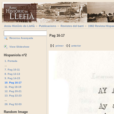
Arxiu Històric de Llefià
Publicacions
Revistes del barri
1982 Revista Hispa
Pag 16-17
Recerca Avançada
primer
anterior
View Slideshow
Hispaniola nº2
1. Portada
...
7. Pag 10-11
8. Pag 12-13
9. Pag 14-15
10. Pag 16-17
11. Pag 18-19
12. Pag 20-21
13. Pag 22-23
...
28. Pag 52-53
Random Image