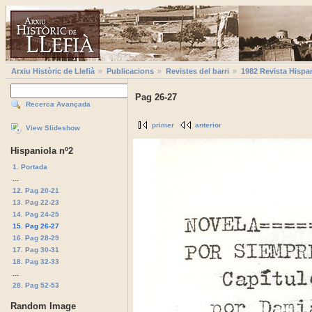
Arxiu Històric de Llefià
Publicacions
Revistes del barri
1982 Revista Hispa
Pag 26-27
Recerca Avançada
primer
anterior
View Slideshow
Hispaniola nº2
1. Portada
...
12. Pag 20-21
13. Pag 22-23
14. Pag 24-25
15. Pag 26-27
16. Pag 28-29
17. Pag 30-31
18. Pag 32-33
...
28. Pag 52-53
Random Image