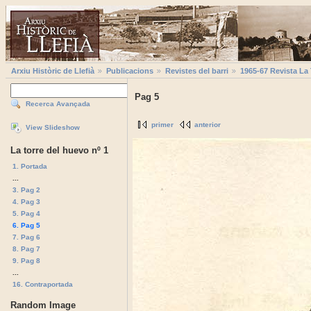
Arxiu Històric de Llefià
Publicacions
Revistes del barri
1965-67 Revista La
Pag 5
Recerca Avançada
primer
anterior
View Slideshow
La torre del huevo nº 1
1. Portada
...
3. Pag 2
4. Pag 3
5. Pag 4
6. Pag 5
7. Pag 6
8. Pag 7
9. Pag 8
...
16. Contraportada
Random Image