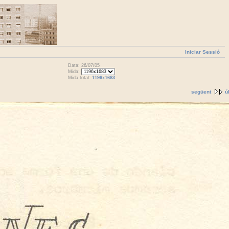
Iniciar Sessió
Data: 26/07/05
Mida:
Mida total:
1196x1683
següent
ú