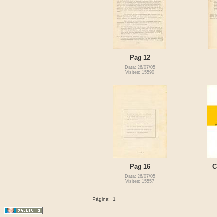
Pag 12
Data: 26/07/05
Visites: 15590
Pag 16
C
Data: 26/07/05
Visites: 15557
Pàgina:
1