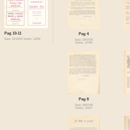
Pag 10-11
Pag 4
Data: 22/10/05
Visites: 14254
Data: 26/07/05
Visites: 15764
Pag 8
Data: 26/07/05
Visites: 15267