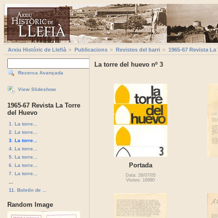
Arxiu Històric de Llefià
Publicacions
Revistes del barri
1965-67 Revista La
La torre del huevo nº 3
Recerca Avançada
View Slideshow
1965-67 Revista La Torre
del Huevo
1. La torre...
2. La torre...
3. La torre...
4. La torre...
5. La torre...
Portada
6. La torre...
7. La torre...
Data: 26/07/05
Visites: 16990
...
11. Boletín de ...
Random Image