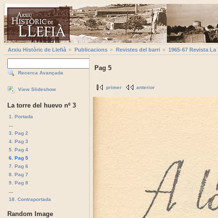
Arxiu Històric de Llefià
Publicacions
Revistes del barri
1965-67 Revista La
Pag 5
Recerca Avançada
primer
anterior
View Slideshow
La torre del huevo nº 3
1. Portada
...
3. Pag 2
4. Pag 3
5. Pag 4
6. Pag 5
7. Pag 6
8. Pag 7
9. Pag 8
...
18. Contraportada
Random Image