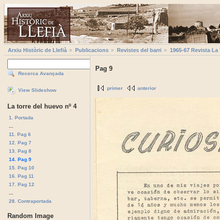
Arxiu Històric de Llefià
Publicacions
Revistes del barri
1965-67 Revista La
Pag 9
Recerca Avançada
primer
anterior
View Slideshow
La torre del huevo nº 4
1. Portada
...
11. Pag 6
12. Pag 7
13. Pag 8
14. Pag 9
15. Pag 10
16. Pag 11
17. Pag 12
...
28. Contraportada
Random Image