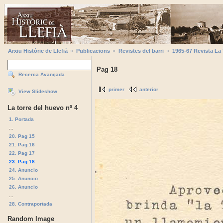
Arxiu Històric de Llefià
Publicacions
Revistes del barri
1965-67 Revista La
Pag 18
Recerca Avançada
primer
anterior
View Slideshow
La torre del huevo nº 4
1. Portada
...
20. Pag 15
21. Pag 16
22. Pag 17
23. Pag 18
24. Anuncio
25. Anuncio
26. Anuncio
...
28. Contraportada
Random Image