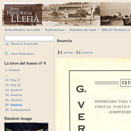
Arxiu Històric de Llefià
Publicacions
Revistes del barri
1965-67 Revista La
Anuncio
Recerca Avançada
primer
anterior
View Slideshow
La torre del huevo nº 4
1. Portada
...
22. Pag 17
23. Pag 18
24. Anuncio
25. Anuncio
26. Anuncio
27. Anuncio
28. Contraportada
Random Image