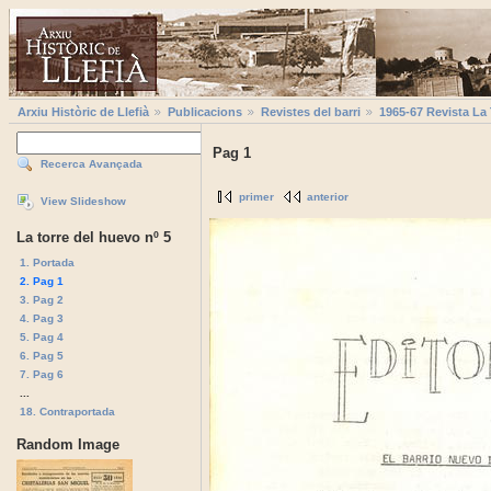
Arxiu Històric de Llefià
Publicacions
Revistes del barri
1965-67 Revista La
Pag 1
Recerca Avançada
primer
anterior
View Slideshow
La torre del huevo nº 5
1. Portada
2. Pag 1
3. Pag 2
4. Pag 3
5. Pag 4
6. Pag 5
7. Pag 6
...
18. Contraportada
Random Image