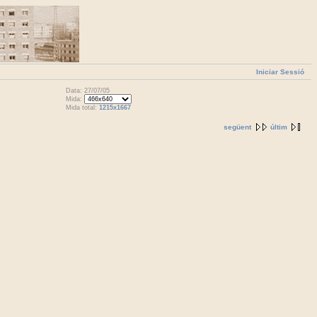
Iniciar Sessió
Data: 27/07/05
Mida:
Mida total:
1215x1667
següent
últim