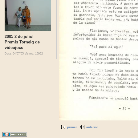
2005 2 de juliol
Premis Torneig de
videojocs
Data: 04/07/05
Visites: 15992
primer
anterior