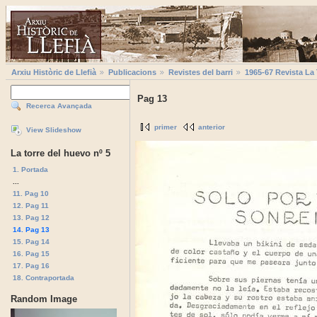
Arxiu Històric de Llefià
Publicacions
Revistes del barri
1965-67 Revista La
Pag 13
Recerca Avançada
primer
anterior
View Slideshow
La torre del huevo nº 5
1. Portada
...
11. Pag 10
12. Pag 11
13. Pag 12
14. Pag 13
15. Pag 14
16. Pag 15
17. Pag 16
18. Contraportada
Random Image