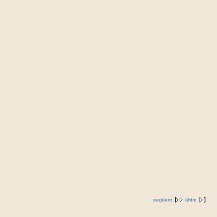
següent
últim