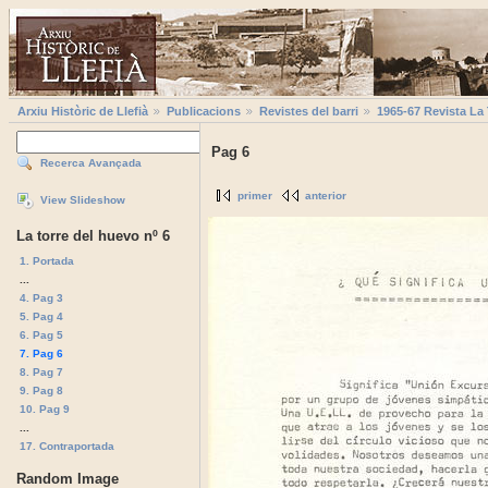
Arxiu Històric de Llefià
Publicacions
Revistes del barri
1965-67 Revista La
Pag 6
Recerca Avançada
primer
anterior
View Slideshow
La torre del huevo nº 6
1. Portada
...
4. Pag 3
5. Pag 4
6. Pag 5
7. Pag 6
8. Pag 7
9. Pag 8
10. Pag 9
...
17. Contraportada
Random Image