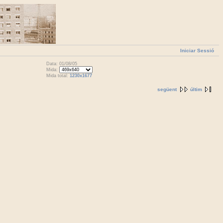
Iniciar Sessió
Data: 01/08/05
Mida:
Mida total:
1230x1677
següent
últim