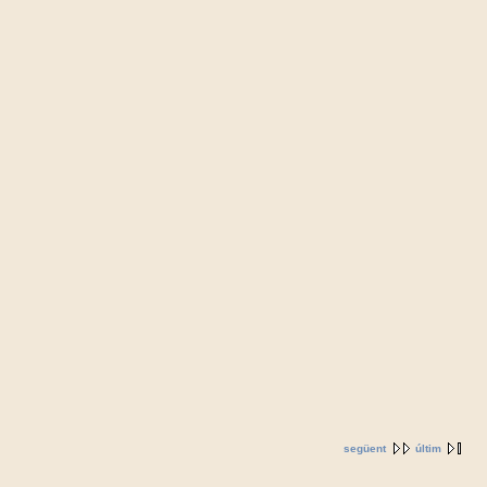
següent
últim