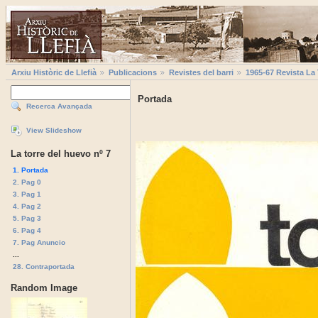
Arxiu Històric de Llefià
Publicacions
Revistes del barri
1965-67 Revista La
Portada
Recerca Avançada
View Slideshow
La torre del huevo nº 7
1. Portada
2. Pag 0
3. Pag 1
4. Pag 2
5. Pag 3
6. Pag 4
7. Pag Anuncio
...
28. Contraportada
Random Image