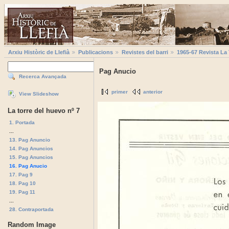
Arxiu Històric de Llefià
Publicacions
Revistes del barri
1965-67 Revista La
Pag Anucio
Recerca Avançada
primer
anterior
View Slideshow
La torre del huevo nº 7
1. Portada
...
13. Pag Anuncio
14. Pag Anuncios
15. Pag Anuncios
16. Pag Anucio
17. Pag 9
18. Pag 10
19. Pag 11
...
28. Contraportada
Random Image