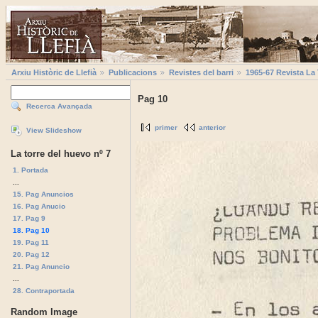
Arxiu Històric de Llefià
Publicacions
Revistes del barri
1965-67 Revista La
Pag 10
Recerca Avançada
primer
anterior
View Slideshow
La torre del huevo nº 7
1. Portada
...
15. Pag Anuncios
16. Pag Anucio
17. Pag 9
18. Pag 10
19. Pag 11
20. Pag 12
21. Pag Anuncio
...
28. Contraportada
Random Image