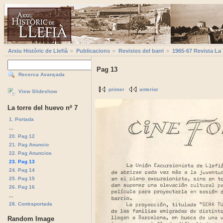
Arxiu Històric de Llefià
Publicacions
Revistes del barri
1965-67 Revista La
Pag 13
Recerca Avançada
primer
anterior
View Slideshow
La torre del huevo nº 7
1. Portada
...
20. Pag 12
21. Pag Anuncio
22. Pag Anuncios
23. Pag 13
24. Pag 14
25. Pag 15
26. Pag 16
...
28. Contraportada
Random Image