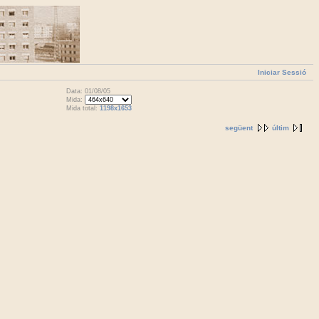
Iniciar Sessió
Data: 01/08/05
Mida:
Mida total:
1198x1653
següent
últim