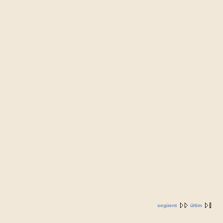
següent
últim