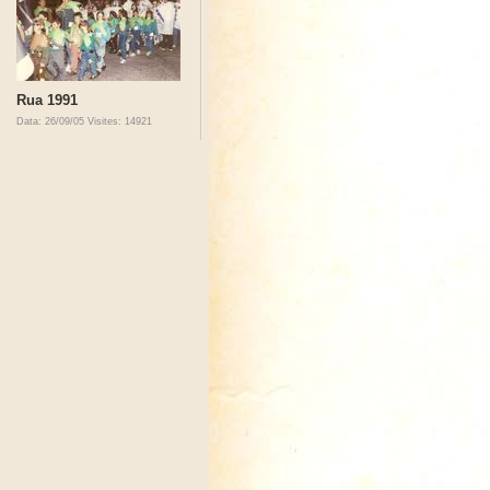
Rua 1991
Data: 26/09/05
Visites: 14921