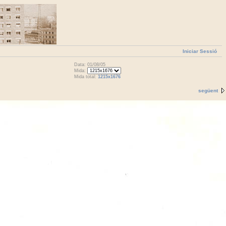
Iniciar Sessió
Data: 01/08/05
Mida:
Mida total:
1215x1676
següent