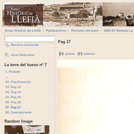
Arxiu Històric de Llefià
Publicacions
Revistes del barri
1965-67 Revista La
Pag 17
Recerca Avançada
primer
anterior
View Slideshow
La torre del huevo nº 7
1. Portada
...
22. Pag Anuncios
23. Pag 13
24. Pag 14
25. Pag 15
26. Pag 16
27. Pag 17
28. Contraportada
Random Image