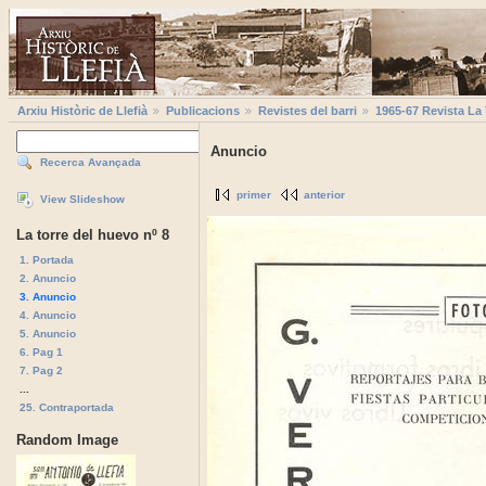
Arxiu Històric de Llefià
Publicacions
Revistes del barri
1965-67 Revista La
Anuncio
Recerca Avançada
primer
anterior
View Slideshow
La torre del huevo nº 8
1. Portada
2. Anuncio
3. Anuncio
4. Anuncio
5. Anuncio
6. Pag 1
7. Pag 2
...
25. Contraportada
Random Image