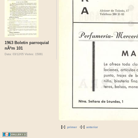
1963 Boletin parroquial
nÃºm 101
Data: 03/12/05
Visites: 15081
primer
anterior