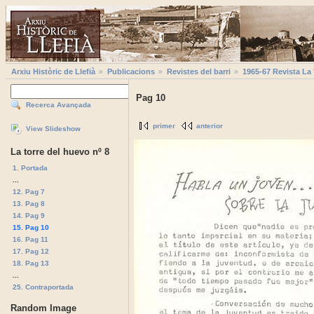
Arxiu Històric de Llefià
Publicacions
Revistes del barri
1965-67 Revista La
Pag 10
Recerca Avançada
primer
anterior
View Slideshow
La torre del huevo nº 8
1. Portada
...
12. Pag 7
13. Pag 8
14. Pag 9
15. Pag 10
16. Pag 11
17. Pag 12
18. Pag 13
...
25. Contraportada
Random Image