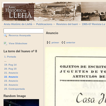
Arxiu Històric de Llefià
Publicacions
Revistes del barri
1965-67 Revista La
Anuncio
Recerca Avançada
primer
anterior
View Slideshow
La torre del huevo nº 8
1. Portada
...
19. Pag 14
20. Pag 15
21. Anuncio
22. Anuncio
23. Anuncio
24. Anuncio
25. Contraportada
Random Image