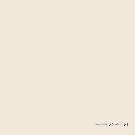
següent
últim