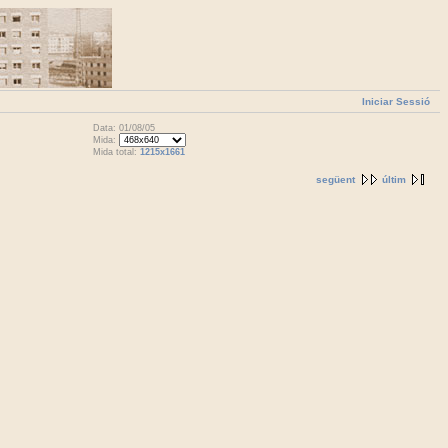
Iniciar Sessió
Data: 01/08/05
Mida:
Mida total:
1215x1661
següent
últim