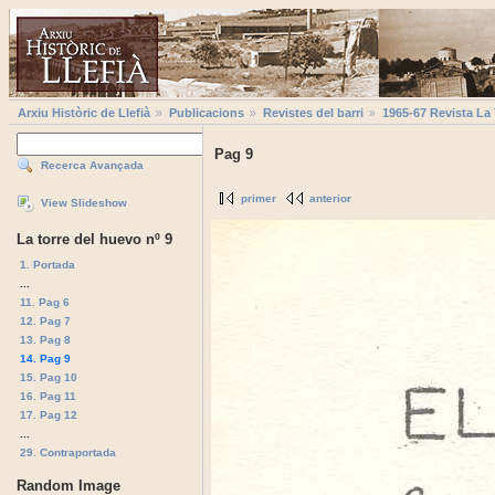
Arxiu Històric de Llefià
Publicacions
Revistes del barri
1965-67 Revista La
Pag 9
Recerca Avançada
primer
anterior
View Slideshow
La torre del huevo nº 9
1. Portada
...
11. Pag 6
12. Pag 7
13. Pag 8
14. Pag 9
15. Pag 10
16. Pag 11
17. Pag 12
...
29. Contraportada
Random Image