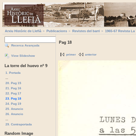
Arxiu Històric de Llefià
Publicacions
Revistes del barri
1965-67 Revista La
Pag 18
Recerca Avançada
primer
anterior
View Slideshow
La torre del huevo nº 9
1. Portada
...
20. Pag 15
21. Pag 16
22. Pag 17
23. Pag 18
24. Pag 19
25. Anuncio
26. Anuncio
...
29. Contraportada
Random Image