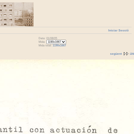
Iniciar Sessió
Data: 01/08/05
Mida:
Mida total:
1190x1667
següent
úl