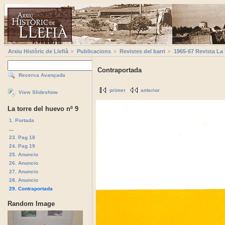
Arxiu Històric de Llefià
Publicacions
Revistes del barri
1965-67 Revista La
Contraportada
Recerca Avançada
primer
anterior
View Slideshow
La torre del huevo nº 9
1. Portada
...
23. Pag 18
24. Pag 19
25. Anuncio
26. Anuncio
27. Anuncio
28. Anuncio
29. Contraportada
Random Image