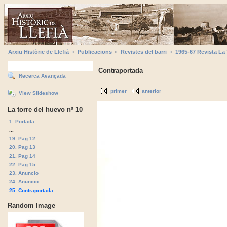
Arxiu Històric de Llefià
Publicacions
Revistes del barri
1965-67 Revista La
Contraportada
Recerca Avançada
primer
anterior
View Slideshow
La torre del huevo nº 10
1. Portada
...
19. Pag 12
20. Pag 13
21. Pag 14
22. Pag 15
23. Anuncio
24. Anuncio
25. Contraportada
Random Image