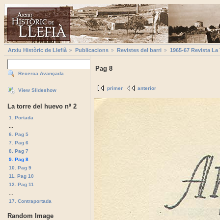
Arxiu Històric de Llefià
Publicacions
Revistes del barri
1965-67 Revista La
Pag 8
Recerca Avançada
primer
anterior
View Slideshow
La torre del huevo nº 2
1. Portada
...
6. Pag 5
7. Pag 6
8. Pag 7
9. Pag 8
10. Pag 9
11. Pag 10
12. Pag 11
...
17. Contraportada
Random Image