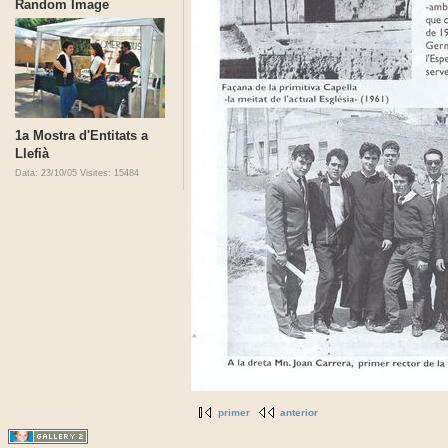
Random Image
1a Mostra d'Entitats a
Llefià
Data: 23/10/05
Visites: 15484
primer
anterior