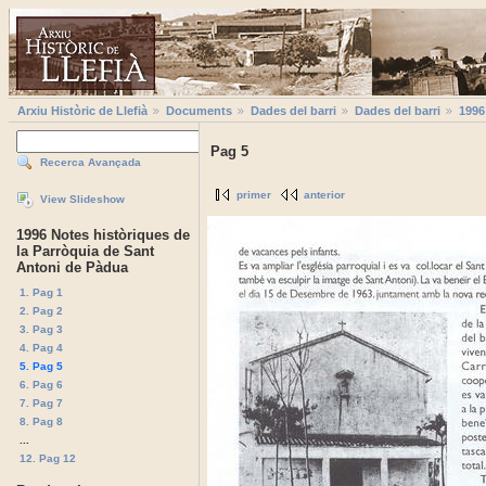
Arxiu Històric de Llefià
Documents
Dades del barri
Dades del barri
1996
Pag 5
Recerca Avançada
primer
anterior
View Slideshow
1996 Notes històriques de
la Parròquia de Sant
Antoni de Pàdua
1. Pag 1
2. Pag 2
3. Pag 3
4. Pag 4
5. Pag 5
6. Pag 6
7. Pag 7
8. Pag 8
...
12. Pag 12