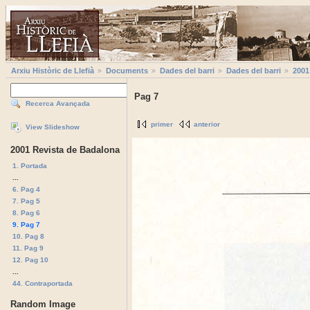
Arxiu Històric de Llefià
Documents
Dades del barri
Dades del barri
2001
Pag 7
Recerca Avançada
primer
anterior
View Slideshow
2001 Revista de Badalona
1. Portada
...
6. Pag 4
7. Pag 5
8. Pag 6
9. Pag 7
10. Pag 8
11. Pag 9
12. Pag 10
...
44. Contraportada
Random Image