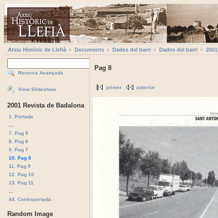
Arxiu Històric de Llefià
Documents
Dades del barri
Dades del barri
2001
Pag 8
Recerca Avançada
primer
anterior
View Slideshow
2001 Revista de Badalona
1. Portada
...
7. Pag 5
8. Pag 6
9. Pag 7
10. Pag 8
11. Pag 9
12. Pag 10
13. Pag 11
...
44. Contraportada
Random Image